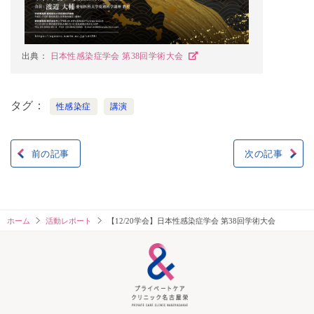
出典：
日本性感染症学会 第38回学術大会
タグ
性感染症
講演
前の記事
次の記事
投
稿
ナ
ホーム
活動レポート
【12/20学会】日本性感染症学会 第38回学術大会
ビ
ゲ
ー
シ