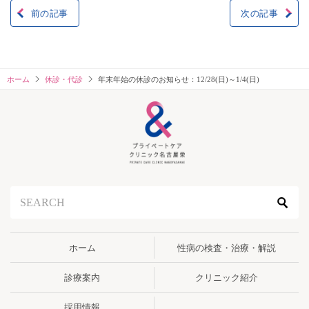
前の記事
次の記事
投
稿
ナ
ホーム
休診・代診
年末年始の休診のお知らせ：12/28(日)～1/4(日)
ビ
ゲ
ー
シ
ョ
ン
ホーム
性病の検査・治療・解説
診療案内
クリニック紹介
採用情報