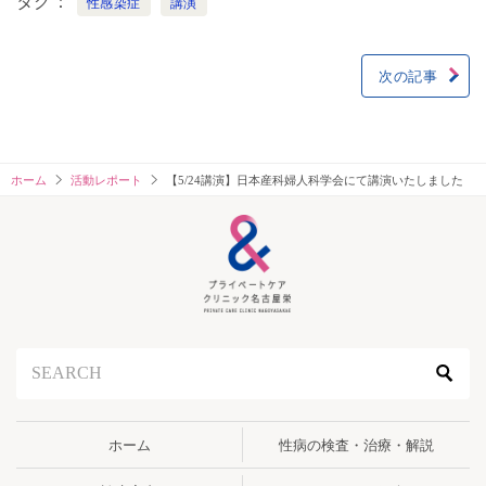
タグ
性感染症
講演
次の記事
投
稿
ナ
ホーム
活動レポート
【5/24講演】日本産科婦人科学会にて講演いたしました
ビ
ゲ
ー
シ
ョ
ン
ホーム
性病の検査・治療・解説